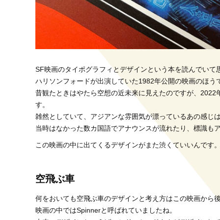
SF映画のタイポグラフィとデザインという本を読んでいて
ハリソンフォードが出演していた1982年公開の映画のほう
昔観たときはやたら空想の近未来に見えたのですが、202
す。
雑然としていて、アジアンな雰囲気が漂っているあの感じ
当時はなかった数カ国語でアナウンスが流れたり、標識も
この映画の中に出てくるデザインがまた渋くていいんです
空飛ぶ車
何をおいても空飛ぶ車のデザインと考え方はこの映画から
映画の中ではSpinnerと呼ばれていましたね。