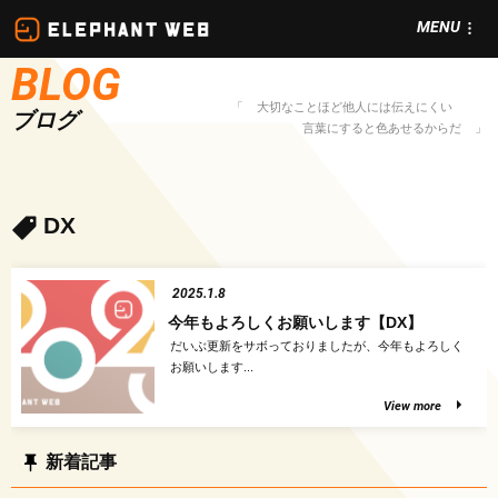
コ
MENU
ン
BLOG
テ
ン
大切なことほど他人には伝えにくい
ブログ
ツ
言葉にすると色あせるからだ
を
ス
キ
DX
ッ
プ
2025.1.8
今年もよろしくお願いします【DX】
だいぶ更新をサボっておりましたが、今年もよろしく
お願いします...
View more
" alt="今年もよろ
しくお願いします
新着記事
【DX】">